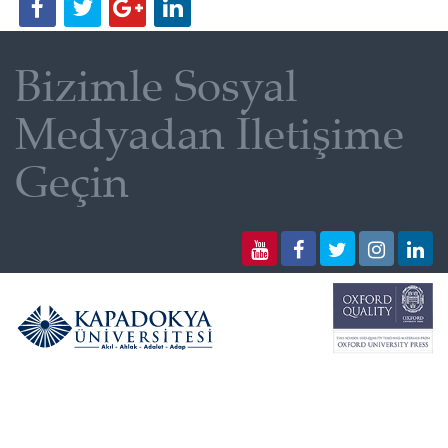
Bizimle Sosyal
Medyadan İletişime
Geçin