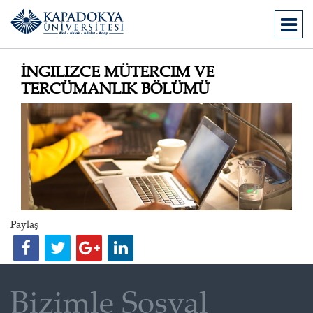
İNGILIZCE MÜTERCIM VE
TERCÜMANLIK BÖLÜMÜ
Paylaş
Bizimle Sosyal