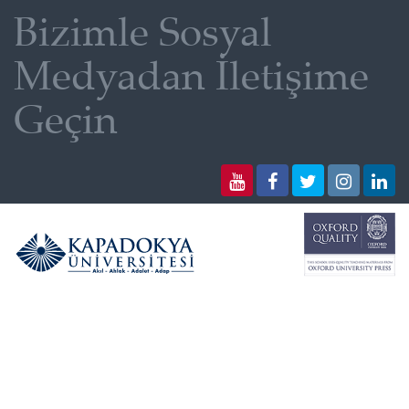
Bizimle Sosyal
Medyadan İletişime
Geçin